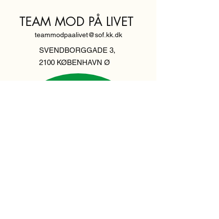
TEAM MOD PÅ LIVET
teammodpaalivet@sof.kk.dk
SVENDBORGGADE 3,
2100 KØBENHAVN Ø
Hold dig
informeret,
tilmeld dig vores
nyhedsbrev
Indtast din email her