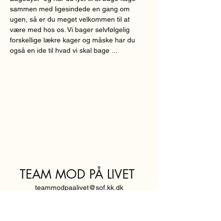
sammen med ligesindede en gang om 
ugen, så er du meget velkommen til at 
være med hos os. Vi bager selvfølgelig 
forskellige lækre kager og måske har du 
også en ide til hvad vi skal bage ...
TEAM MOD PÅ LIVET
teammodpaalivet@sof.kk.dk
SVENDBORGGADE 3,
2100 KØBENHAVN Ø