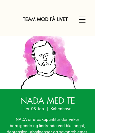
TEAM MOD PÅ LIVET
NADA MED TE
tirs. 06. feb.
  |  
København
NADA er øreakupunktur der virker
beroligende og lindrende ved bla. angst,
depression, abstinenser og søvnproblemer.