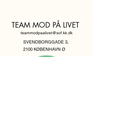
TEAM MOD PÅ LIVET
teammodpaalivet@sof.kk.dk
SVENDBORGGADE 3,
2100 KØBENHAVN Ø
Hold dig
informeret,
tilmeld dig vores
nyhedsbrev
Indtast din email her