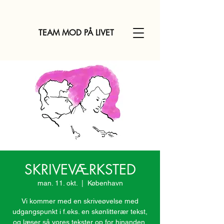
TEAM MOD PÅ LIVET
SKRIVEVÆRKSTED
man. 11. okt.
  |  
København
Vi kommer med en skriveøvelse med
udgangspunkt i f.eks. en skønlitterær tekst,
og læser så vores tekster op for hinanden,