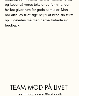
og læser så vores tekster op for hinanden, 
hvilket giver rum for gode samtaler. Man 
har altid lov til at sige nej til at læse sin tekst 
op. Ligeledes må man gerne frabede sig 
feedback.  
TEAM MOD PÅ LIVET
teammodpaalivet@sof.kk.dk
SVENDBORGGADE 3,
2100 KØBENHAVN Ø