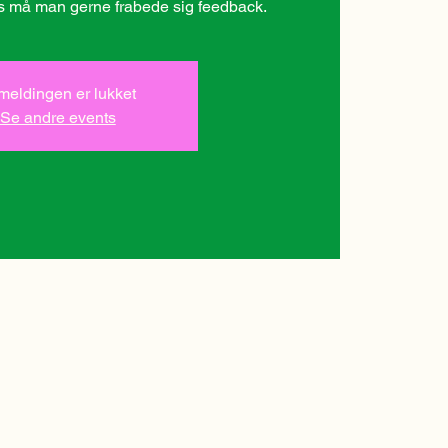
lmeldingen er lukket
Se andre events