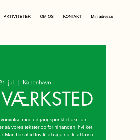
AKTIVITETER
OM OS
KONTAKT
Min adresse
1. jul.
  |  
København
EVÆRKSTED
veøvelse med udgangspunkt i f.eks. en
er så vores tekster op for hinanden, hvilket
 Man har altid lov til at sige nej til at læse