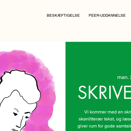
BESKÆFTIGELSE
PEER-UDDANNELSE
man. 2
SKRIV
Vi kommer med en skri
skønlitterær tekst, og læs
giver rum for gode samtaler.