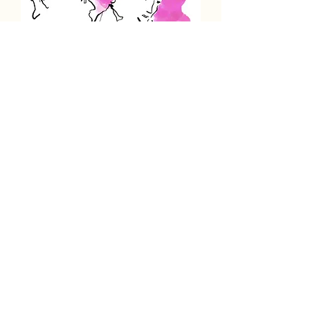
SKRIVEVÆRKSTED
man. 17. aug.
Mere info
TILMELD NU