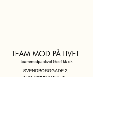
TEAM MOD PÅ LIVET
teammodpaalivet@sof.kk.dk
SVENDBORGGADE 3,
2100 KØBENHAVN Ø
Hold dig
informeret,
tilmeld dig vores