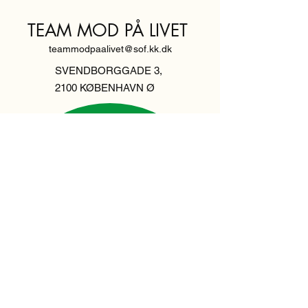
TEAM MOD PÅ LIVET
teammodpaalivet@sof.kk.dk
SVENDBORGGADE 3,
2100 KØBENHAVN Ø
Hold dig
informeret,
tilmeld dig vores
nyhedsbrev
Indtast din email her