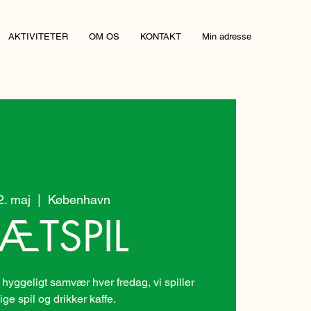
AKTIVITETER
OM OS
KONTAKT
Min adresse
02. maj
  |  
København
ÆTSPIL
 hyggeligt samvær hver fredag, vi spiller
lige spil og drikker kaffe.