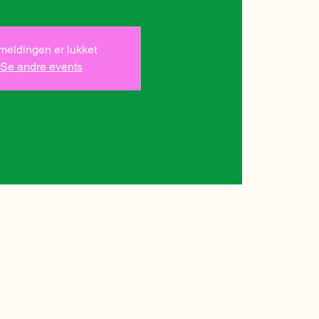
lmeldingen er lukket
Se andre events