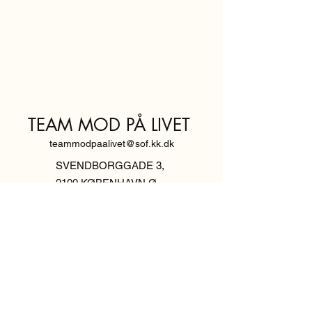
TEAM MOD PÅ LIVET
teammodpaalivet@sof.kk.dk
SVENDBORGGADE 3,
2100 KØBENHAVN Ø
Hold dig
informeret,
tilmeld dig vores