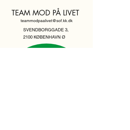
TEAM MOD PÅ LIVET
teammodpaalivet@sof.kk.dk
SVENDBORGGADE 3,
2100 KØBENHAVN Ø
Hold dig
informeret,
tilmeld dig vores
nyhedsbrev
Indtast din email her