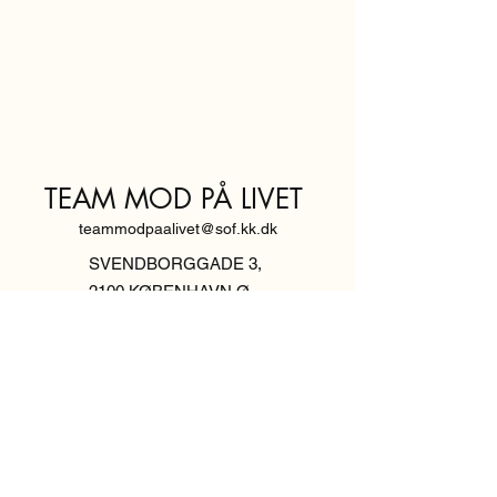
TEAM MOD PÅ LIVET
teammodpaalivet@sof.kk.dk
SVENDBORGGADE 3,
2100 KØBENHAVN Ø
Hold dig
informeret,
tilmeld dig vores