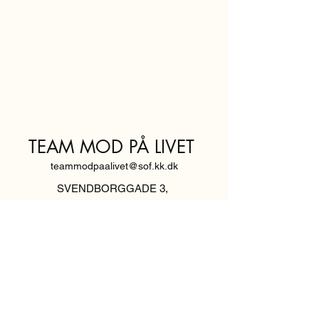
TEAM MOD PÅ LIVET
teammodpaalivet@sof.kk.dk
SVENDBORGGADE 3,
2100 KØBENHAVN Ø
Hold dig
informeret,