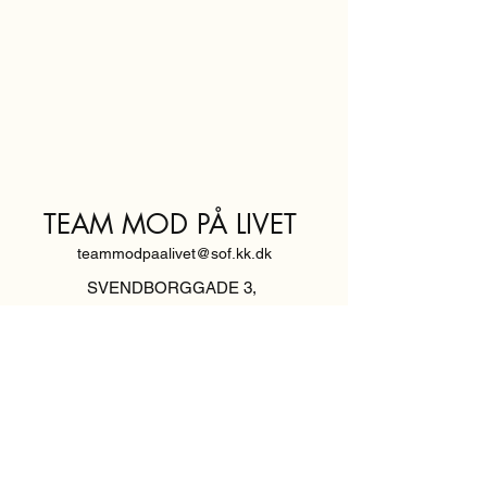
TEAM MOD PÅ LIVET
teammodpaalivet@sof.kk.dk
SVENDBORGGADE 3,
2100 KØBENHAVN Ø
Hold dig
informeret,