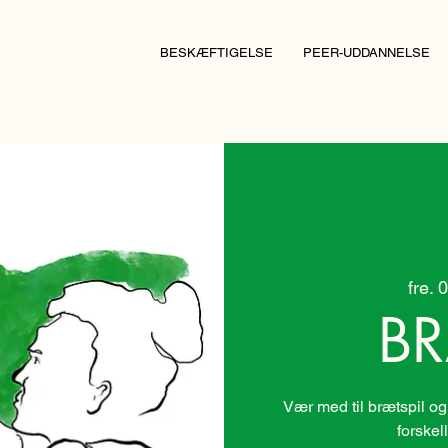
BESKÆFTIGELSE
PEER-UDDANNELSE
fre. 0
BR
Vær med til brætspil og
forskel