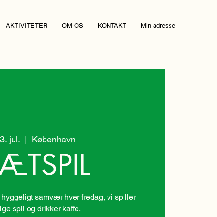
AKTIVITETER
OM OS
KONTAKT
Min adresse
3. jul.
  |  
København
ÆTSPIL
 hyggeligt samvær hver fredag, vi spiller
lige spil og drikker kaffe.