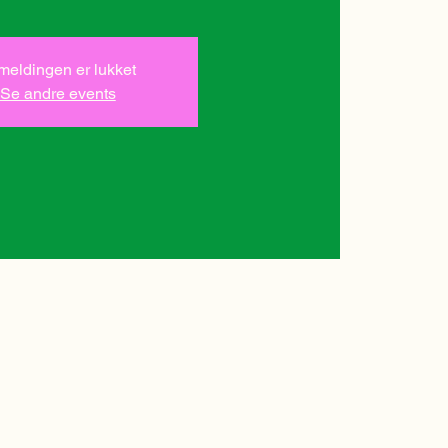
lmeldingen er lukket
Se andre events