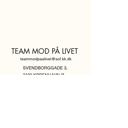
TEAM MOD PÅ LIVET
teammodpaalivet@sof.kk.dk
SVENDBORGGADE 3,
2100 KØBENHAVN Ø
Hold dig
informeret,
tilmeld dig vores