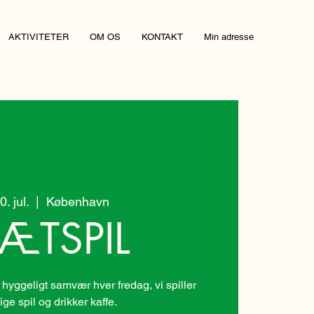
AKTIVITETER
OM OS
KONTAKT
Min adresse
0. jul.
  |  
København
ÆTSPIL
 hyggeligt samvær hver fredag, vi spiller
lige spil og drikker kaffe.