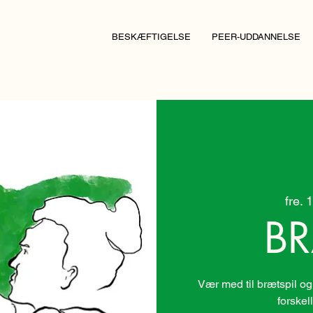
BESKÆFTIGELSE
PEER-UDDANNELSE
fre. 1
BR
Vær med til brætspil og
forskel