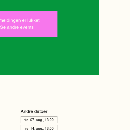
lmeldingen er lukket
Se andre events
Andre datoer
fre. 07. aug., 13.00
fre. 14. aug., 13.00