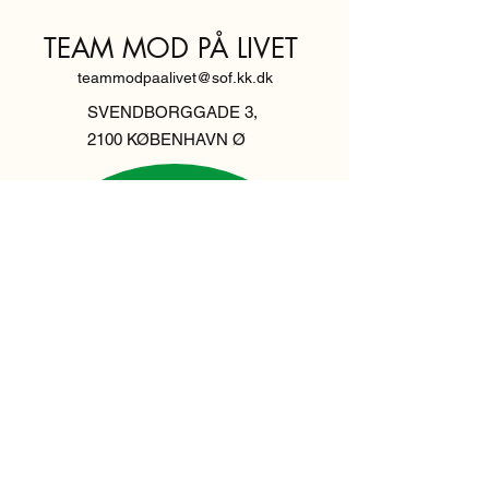
TEAM MOD PÅ LIVET
teammodpaalivet@sof.kk.dk
SVENDBORGGADE 3,
2100 KØBENHAVN Ø
Hold dig
informeret,
tilmeld dig vores
nyhedsbrev
Indtast din email her