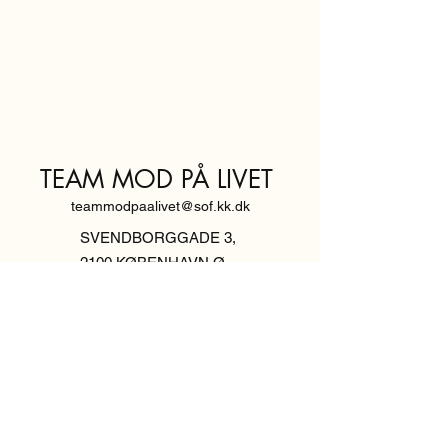
TEAM MOD PÅ LIVET
teammodpaalivet@sof.kk.dk
SVENDBORGGADE 3,
2100 KØBENHAVN Ø
Hold dig
informeret,
tilmeld dig vores