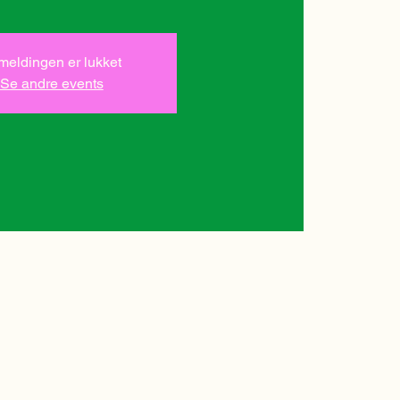
lmeldingen er lukket
Se andre events