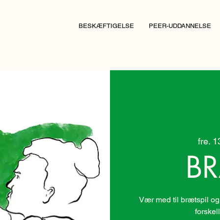
BESKÆFTIGELSE
PEER-UDDANNELSE
fre. 1
BR
Vær med til brætspil og
forskel