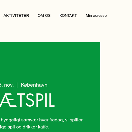
AKTIVITETER
OM OS
KONTAKT
Min adresse
3. nov.
  |  
København
ÆTSPIL
 hyggeligt samvær hver fredag, vi spiller
lige spil og drikker kaffe.