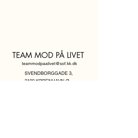
TEAM MOD PÅ LIVET
teammodpaalivet@sof.kk.dk
SVENDBORGGADE 3,
2100 KØBENHAVN Ø
Hold dig
informeret,
tilmeld dig vores