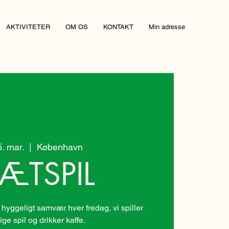
AKTIVITETER
OM OS
KONTAKT
Min adresse
5. mar.
  |  
København
ÆTSPIL
 hyggeligt samvær hver fredag, vi spiller
lige spil og drikker kaffe.