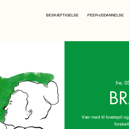
BESKÆFTIGELSE
PEER-UDDANNELSE
fre. 0
BR
Vær med til brætspil og
forskel