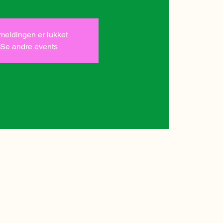
lmeldingen er lukket
Se andre events