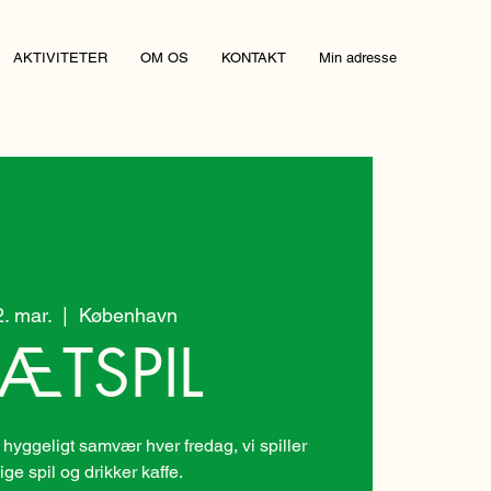
AKTIVITETER
OM OS
KONTAKT
Min adresse
2. mar.
  |  
København
ÆTSPIL
 hyggeligt samvær hver fredag, vi spiller
lige spil og drikker kaffe.