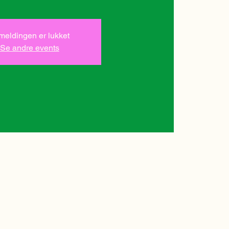
lmeldingen er lukket
Se andre events