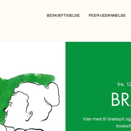
BESKÆFTIGELSE
PEER-UDDANNELSE
fre. 1
BR
Vær med til brætspil og
forskel