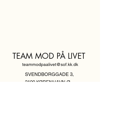
TEAM MOD PÅ LIVET
teammodpaalivet@sof.kk.dk
SVENDBORGGADE 3,
2100 KØBENHAVN Ø
Hold dig
informeret,
tilmeld dig vores