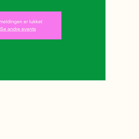
lmeldingen er lukket
Se andre events