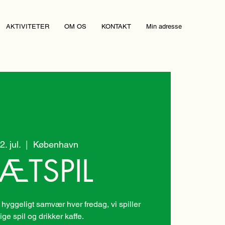
AKTIVITETER
OM OS
KONTAKT
Min adresse
2. jul.
  |  
København
ÆTSPIL
 hyggeligt samvær hver fredag, vi spiller
lige spil og drikker kaffe.