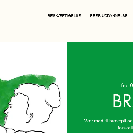
BESKÆFTIGELSE
PEER-UDDANNELSE
fre. 0
BR
Vær med til brætspil og
forskel