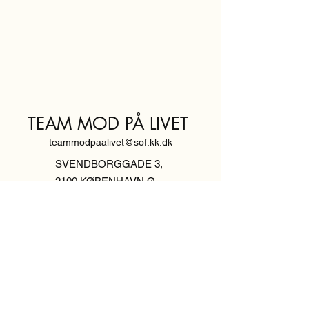
TEAM MOD PÅ LIVET
teammodpaalivet@sof.kk.dk
SVENDBORGGADE 3,
2100 KØBENHAVN Ø
Hold dig
informeret,
tilmeld dig vores