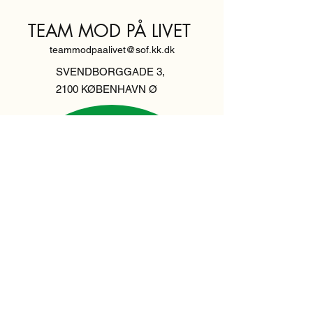
TEAM MOD PÅ LIVET
teammodpaalivet@sof.kk.dk
SVENDBORGGADE 3,
2100 KØBENHAVN Ø
Hold dig
informeret,
tilmeld dig vores
nyhedsbrev
Indtast din email her