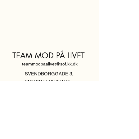
TEAM MOD PÅ LIVET
teammodpaalivet@sof.kk.dk
SVENDBORGGADE 3,
2100 KØBENHAVN Ø
Hold dig
informeret,
tilmeld dig vores