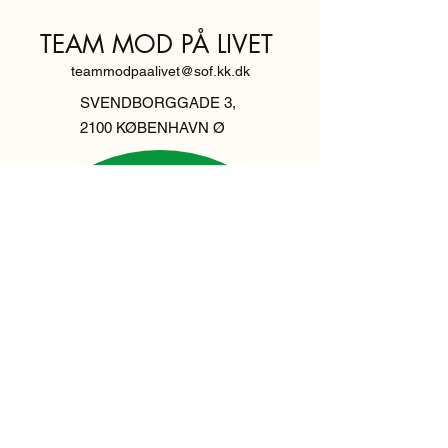
TEAM MOD PÅ LIVET
teammodpaalivet@sof.kk.dk
SVENDBORGGADE 3,
2100 KØBENHAVN Ø
Hold dig
informeret,
tilmeld dig vores
nyhedsbrev
Indtast din email her