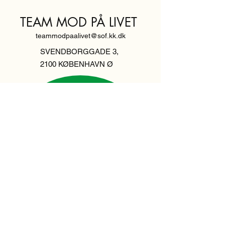
TEAM MOD PÅ LIVET
teammodpaalivet@sof.kk.dk
SVENDBORGGADE 3,
2100 KØBENHAVN Ø
Hold dig
informeret,
tilmeld dig vores
nyhedsbrev
Indtast din email her