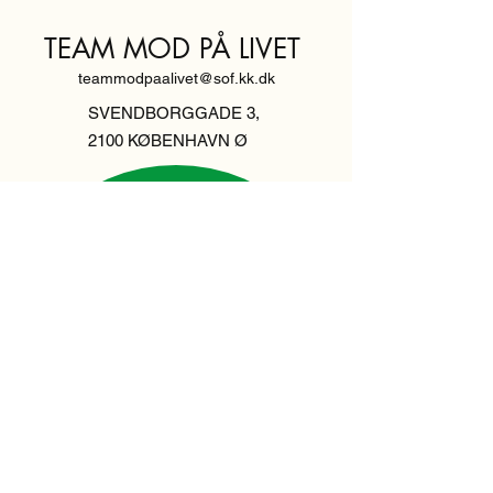
TEAM MOD PÅ LIVET
teammodpaalivet@sof.kk.dk
SVENDBORGGADE 3,
2100 KØBENHAVN Ø
Hold dig
informeret,
tilmeld dig vores
nyhedsbrev
Indtast din email her