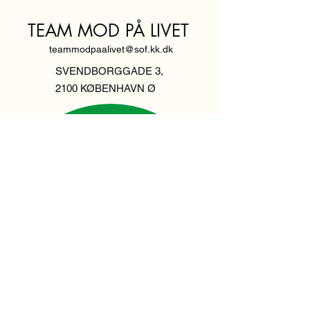
TEAM MOD PÅ LIVET
teammodpaalivet@sof.kk.dk
SVENDBORGGADE 3,
2100 KØBENHAVN Ø
Hold dig
informeret,
tilmeld dig vores
nyhedsbrev
Indtast din email her