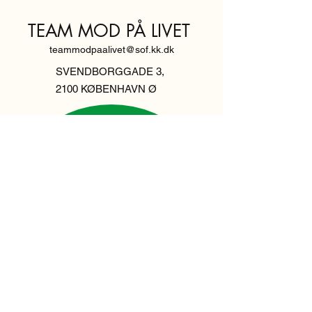
TEAM MOD PÅ LIVET
teammodpaalivet@sof.kk.dk
SVENDBORGGADE 3,
2100 KØBENHAVN Ø
Hold dig
informeret,
tilmeld dig vores
nyhedsbrev
Indtast din email her