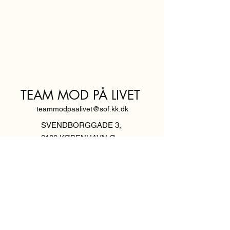
TEAM MOD PÅ LIVET
teammodpaalivet@sof.kk.dk
SVENDBORGGADE 3,
2100 KØBENHAVN Ø
Hold dig
informeret,
tilmeld dig vores