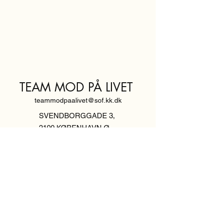
TEAM MOD PÅ LIVET
teammodpaalivet@sof.kk.dk
SVENDBORGGADE 3,
2100 KØBENHAVN Ø
Hold dig
informeret,
tilmeld dig vores