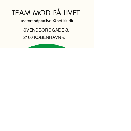
TEAM MOD PÅ LIVET
teammodpaalivet@sof.kk.dk
SVENDBORGGADE 3,
2100 KØBENHAVN Ø
Hold dig
informeret,
tilmeld dig vores
nyhedsbrev
Indtast din email her