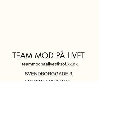
TEAM MOD PÅ LIVET
teammodpaalivet@sof.kk.dk
SVENDBORGGADE 3,
2100 KØBENHAVN Ø
Hold dig
informeret,
tilmeld dig vores