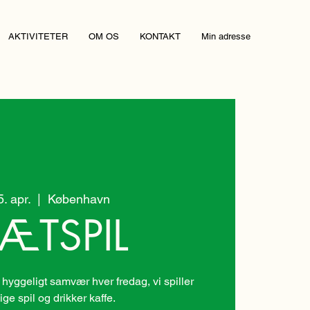
AKTIVITETER
OM OS
KONTAKT
Min adresse
5. apr.
  |  
København
ÆTSPIL
 hyggeligt samvær hver fredag, vi spiller
lige spil og drikker kaffe.