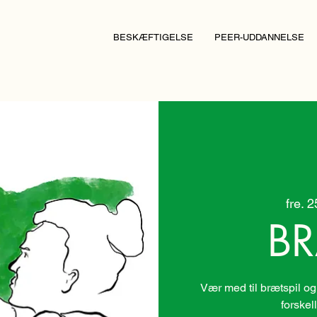
BESKÆFTIGELSE
PEER-UDDANNELSE
fre. 2
BR
Vær med til brætspil og
forskel