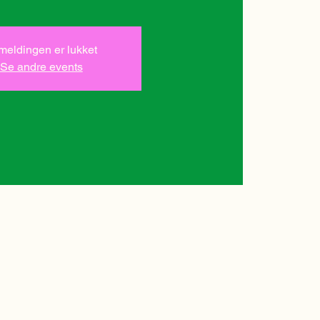
lmeldingen er lukket
Se andre events