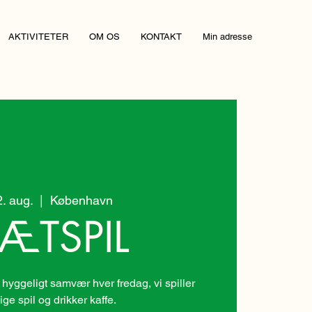
AKTIVITETER
OM OS
KONTAKT
Min adresse
2. aug.
  |  
København
ÆTSPIL
 hyggeligt samvær hver fredag, vi spiller
lige spil og drikker kaffe.