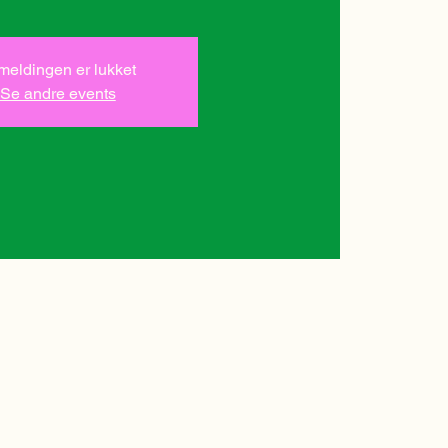
lmeldingen er lukket
Se andre events