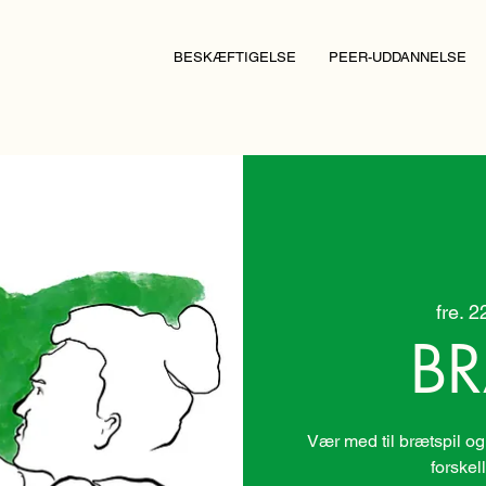
BESKÆFTIGELSE
PEER-UDDANNELSE
fre. 2
BR
Vær med til brætspil og
forskel