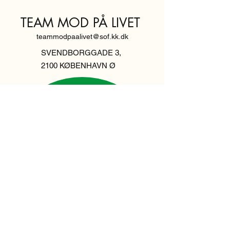
TEAM MOD PÅ LIVET
teammodpaalivet@sof.kk.dk
SVENDBORGGADE 3,
2100 KØBENHAVN Ø
Hold dig
informeret,
tilmeld dig vores
nyhedsbrev
Indtast din email her