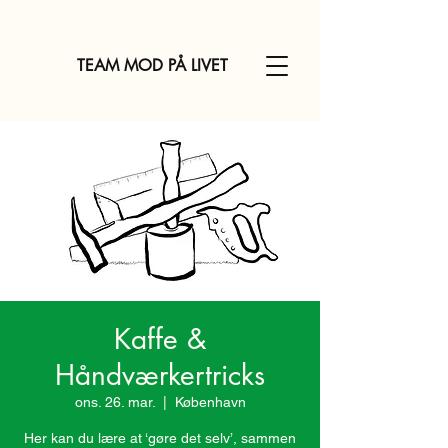
TEAM MOD PÅ LIVET
Kaffe &
Håndværkertricks
ons. 26. mar.
  |  
København
Her kan du lære at ‘gøre det selv’, sammen