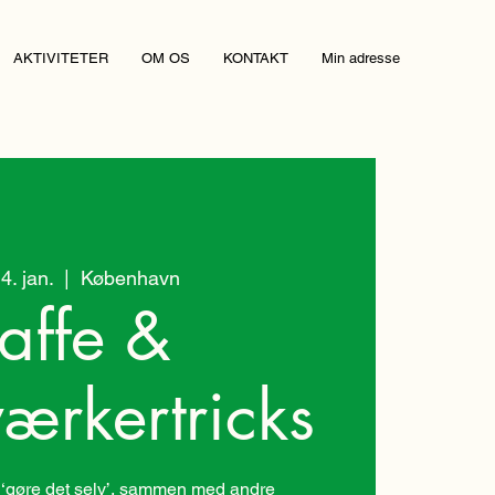
AKTIVITETER
OM OS
KONTAKT
Min adresse
4. jan.
  |  
København
affe &
ærkertricks
 ‘gøre det selv’, sammen med andre