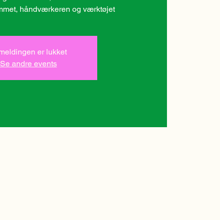
ummet, håndværkeren og værktøjet
lmeldingen er lukket
Se andre events