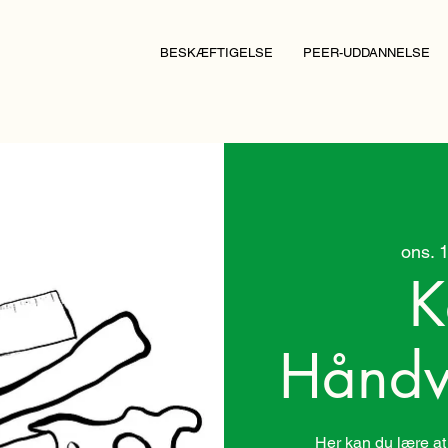
BESKÆFTIGELSE
PEER-UDDANNELSE
ons. 1
K
Håndv
Her kan du lære at