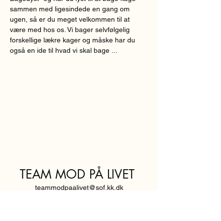
sammen med ligesindede en gang om 
ugen, så er du meget velkommen til at 
være med hos os. Vi bager selvfølgelig 
forskellige lækre kager og måske har du 
også en ide til hvad vi skal bage ...
TEAM MOD PÅ LIVET
teammodpaalivet@sof.kk.dk
SVENDBORGGADE 3,
2100 KØBENHAVN Ø