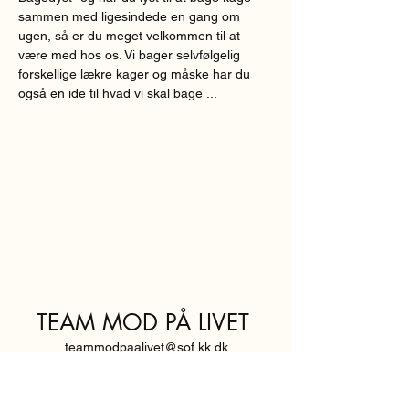
sammen med ligesindede en gang om 
ugen, så er du meget velkommen til at 
være med hos os. Vi bager selvfølgelig 
forskellige lækre kager og måske har du 
også en ide til hvad vi skal bage ...
TEAM MOD PÅ LIVET
teammodpaalivet@sof.kk.dk
SVENDBORGGADE 3,
2100 KØBENHAVN Ø