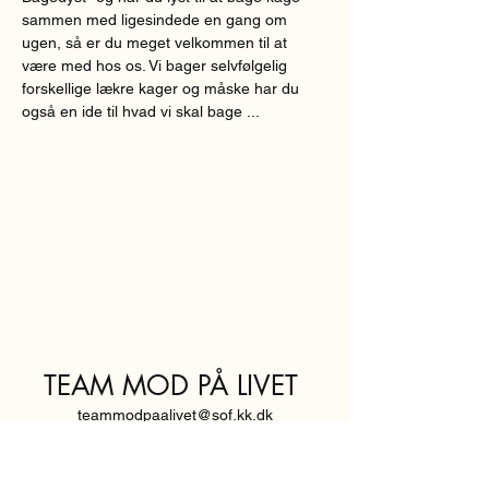
sammen med ligesindede en gang om 
ugen, så er du meget velkommen til at 
være med hos os. Vi bager selvfølgelig 
forskellige lækre kager og måske har du 
også en ide til hvad vi skal bage ...
TEAM MOD PÅ LIVET
teammodpaalivet@sof.kk.dk
SVENDBORGGADE 3,
2100 KØBENHAVN Ø