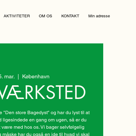
AKTIVITETER
OM OS
KONTAKT
Min adresse
25. mar.
  |  
København
VÆRKSTED
"Den store Bagedyst" og har du lyst til at
ligesindede en gang om ugen, så er du
 være med hos os. Vi bager selvfølgelig
g måske har du også en ide til hvad vi skal