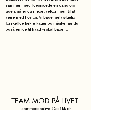
sammen med ligesindede en gang om 
ugen, så er du meget velkommen til at 
være med hos os. Vi bager selvfølgelig 
forskellige lækre kager og måske har du 
også en ide til hvad vi skal bage ...
TEAM MOD PÅ LIVET
teammodpaalivet@sof.kk.dk
SVENDBORGGADE 3,
2100 KØBENHAVN Ø