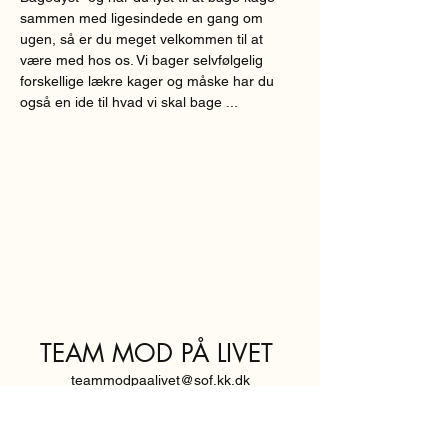
sammen med ligesindede en gang om 
ugen, så er du meget velkommen til at 
være med hos os. Vi bager selvfølgelig 
forskellige lækre kager og måske har du 
også en ide til hvad vi skal bage ...
TEAM MOD PÅ LIVET
teammodpaalivet@sof.kk.dk
SVENDBORGGADE 3,
2100 KØBENHAVN Ø