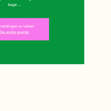
bage ...
lmeldingen er lukket
Se andre events