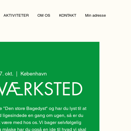
AKTIVITETER
OM OS
KONTAKT
Min adresse
07. okt.
  |  
København
VÆRKSTED
"Den store Bagedyst" og har du lyst til at
ligesindede en gang om ugen, så er du
 være med hos os. Vi bager selvfølgelig
g måske har du også en ide til hvad vi skal