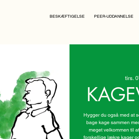
BESKÆFTIGELSE
PEER-UDDANNELSE
tirs. 
KAGE
Hygger du også med at se 
bage kage sammen med 
meget velkommen til at
forskellige lækre kager o