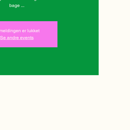
bage ...
lmeldingen er lukket
Se andre events