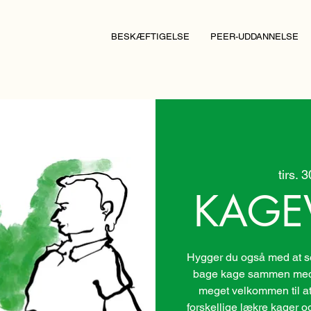
BESKÆFTIGELSE
PEER-UDDANNELSE
tirs. 
KAGE
Hygger du også med at se 
bage kage sammen med 
meget velkommen til at
forskellige lækre kager o