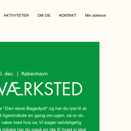
AKTIVITETER
OM OS
KONTAKT
Min adresse
30. dec.
  |  
København
VÆRKSTED
"Den store Bagedyst" og har du lyst til at
ligesindede en gang om ugen, så er du
 være med hos os. Vi bager selvfølgelig
g måske har du også en ide til hvad vi skal